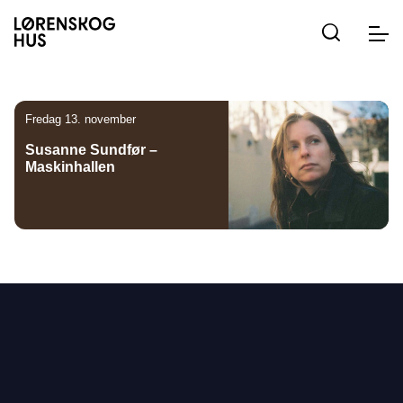
Hopp
Hopp
Hopp
til
til
til
innhold
navigasjon
søk
Togg
navig
Fredag 13. november
Susanne Sundfør –
Maskinhallen