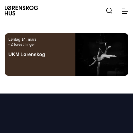
Hopp
Hopp
Hopp
til
til
til
innhold
navigasjon
søk
Togg
navig
Lørdag 14. mars
- 2 forestillinger
UKM Lørenskog