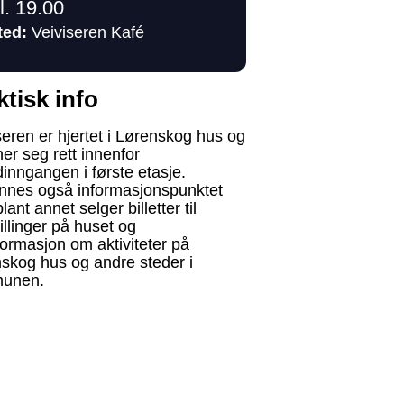
l. 19.00
ted:
Veiviseren Kafé
ktisk info
seren er hjertet i Lørenskog hus og
ner seg rett innenfor
inngangen i første etasje.
innes også informasjonspunktet
ant annet selger billetter til
tillinger på huset og
nformasjon om aktiviteter på
skog hus og andre steder i
unen.