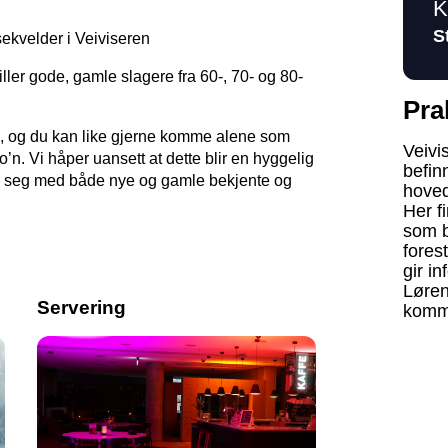
K
S
sekvelder i Veiviseren
iller gode, gamle slagere fra 60-, 70- og 80-
Pra
e, og du kan like gjerne komme alene som
Veivi
n. Vi håper uansett at dette blir en hyggelig
befin
ge seg med både nye og gamle bekjente og
hoved
Her f
som bl
fores
gir i
Løren
Servering
komm