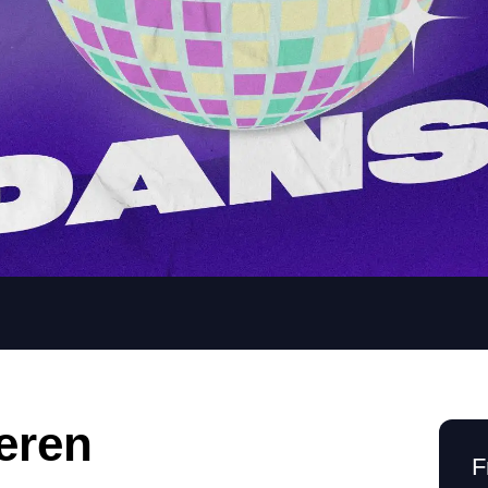
seren
F