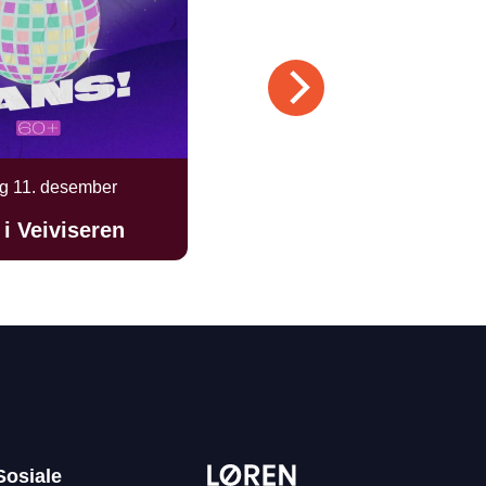
g 11. desember
i Veiviseren
Sosiale