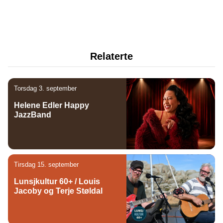
Relaterte
Torsdag 3. september
Helene Edler Happy
JazzBand
Tirsdag 15. september
Lunsjkultur 60+ / Louis
Jacoby og Terje Støldal