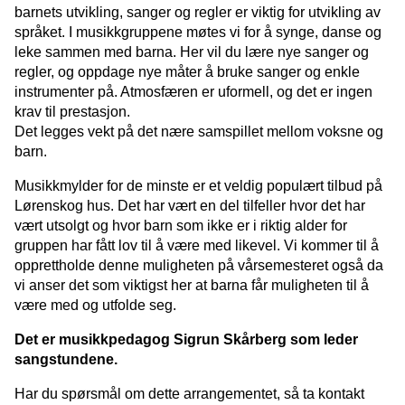
barnets utvikling, sanger og regler er viktig for utvikling av
språket. I musikkgruppene møtes vi for å synge, danse og
leke sammen med barna. Her vil du lære nye sanger og
regler, og oppdage nye måter å bruke sanger og enkle
instrumenter på. Atmosfæren er uformell, og det er ingen
krav til prestasjon.
Det legges vekt på det nære samspillet mellom voksne og
barn.
Musikkmylder for de minste er et veldig populært tilbud på
Lørenskog hus. Det har vært en del tilfeller hvor det har
vært utsolgt og hvor barn som ikke er i riktig alder for
gruppen har fått lov til å være med likevel. Vi kommer til å
opprettholde denne muligheten på vårsemesteret også da
vi anser det som viktigst her at barna får muligheten til å
være med og utfolde seg.
Det er musikkpedagog Sigrun Skårberg som leder
sangstundene.
Har du spørsmål om dette arrangementet, så ta kontakt