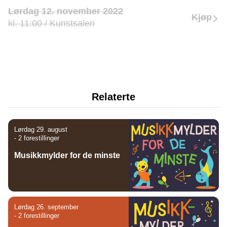
Lørdag 12. november 2022
Kjøp
kl. 11:00 / Kunstsalen
Relaterte
Lørdag 29. august
- 2 forestillinger
Musikkmylder for de minste
Lørdag 26. september
- 2 forestillinger