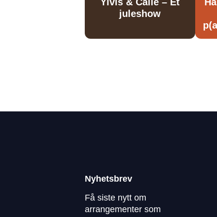
Ylvis & Calle – Et
Ha
juleshow
p(a
Nyhetsbrev
Få siste nytt om
arrangementer som