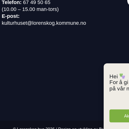
Telefon:
67 49 50 65
(10.00 – 15.00 man-tors)
E-post:
kulturhuset@lorenskog.kommune.no
Hei
For å g
på vår n
Ak
© Lørenskog hus 2026 / Design og utvikling av
Breakfast