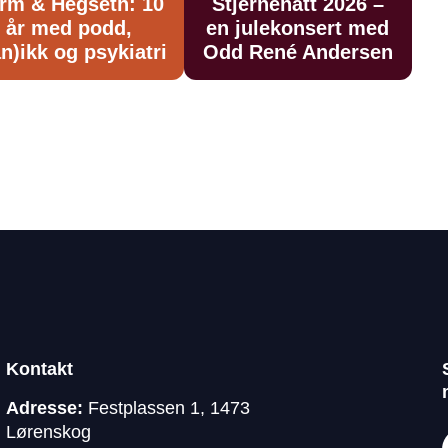
rm & Hegseth: 10
Stjernenatt 2026 –
år med podd,
en julekonsert med
n)ikk og psykiatri
Odd René Andersen
Kontakt
Adresse:
Festplassen 1, 1473
Lørenskog