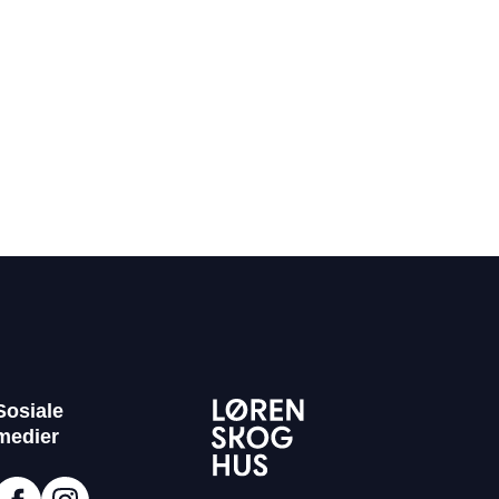
Sosiale
medier